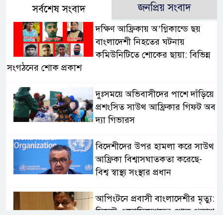
জনপ্রিয় সংবাদ
সর্বশেষ সংবাদ
দক্ষিণ আফ্রিকায় অ’গ্নিকান্ডে ছয়
বাংলাদেশী নিহতের ঘটনায়
কমিউনিটিতে শোকের ছায়া: বিভিন্ন
সংগঠনের শোক প্রকাশ
দুঃসময়ে অভিবাসীদের পাশে দাঁড়িয়ে
প্রশংসিত সাউথ আফ্রিকার গিফট অব
দ্যা গিভারস
বিদেশীদের উপর হামলা করে সাউথ
আফ্রিকা বিশ্বাসঘাতকতা করেছে-
বিশ্ব স্বাস্থ্য সংস্থার প্রধান
আপিংটনে প্রবাসী বাংলাদেশীর মৃত্যু:
সিলেট এসোসিয়েশনের শোক প্রকাশ