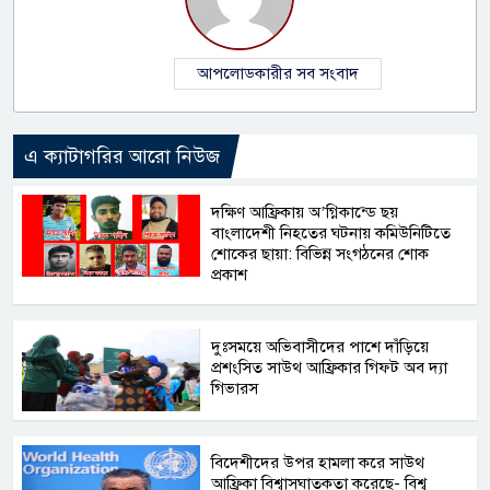
আপলোডকারীর সব সংবাদ
এ ক্যাটাগরির আরো নিউজ
দক্ষিণ আফ্রিকায় অ’গ্নিকান্ডে ছয়
বাংলাদেশী নিহতের ঘটনায় কমিউনিটিতে
শোকের ছায়া: বিভিন্ন সংগঠনের শোক
প্রকাশ
দুঃসময়ে অভিবাসীদের পাশে দাঁড়িয়ে
প্রশংসিত সাউথ আফ্রিকার গিফট অব দ্যা
গিভারস
বিদেশীদের উপর হামলা করে সাউথ
আফ্রিকা বিশ্বাসঘাতকতা করেছে- বিশ্ব