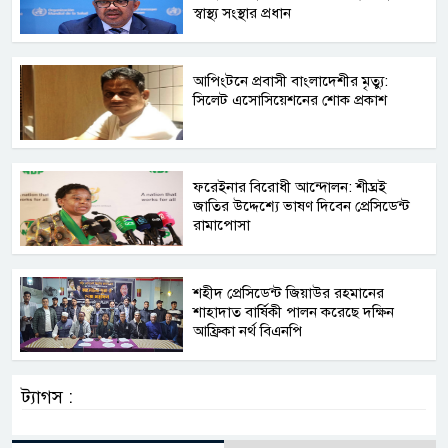
স্বাস্থ্য সংস্থার প্রধান
আপিংটনে প্রবাসী বাংলাদেশীর মৃত্যু:
সিলেট এসোসিয়েশনের শোক প্রকাশ
ফরেইনার বিরোধী আন্দোলন: শীঘ্রই
জাতির উদ্দেশ্যে ভাষণ দিবেন প্রেসিডেন্ট
রামাপোসা
শহীদ প্রেসিডেন্ট জিয়াউর রহমানের
শাহাদাত বার্ষিকী পালন করেছে দক্ষিন
আফ্রিকা নর্থ বিএনপি
ট্যাগস :