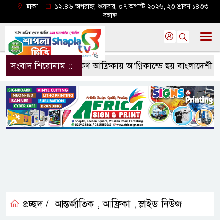
ঢাকা
১২:৪৬ অপরাহ্ন, শুক্রবার, ০৭ অগাস্ট ২০২৬, ২৩ শ্রাবণ ১৪৩৩
বঙ্গাব্দ
সংবাদ শিরোনাম ::
দক্ষিণ আফ্রিকায় অ’গ্নিকান্ডে ছয় বাংলাদেশী নি
প্রচ্ছদ /
আন্তর্জাতিক
আফ্রিকা
স্লাইড নিউজ
,
,