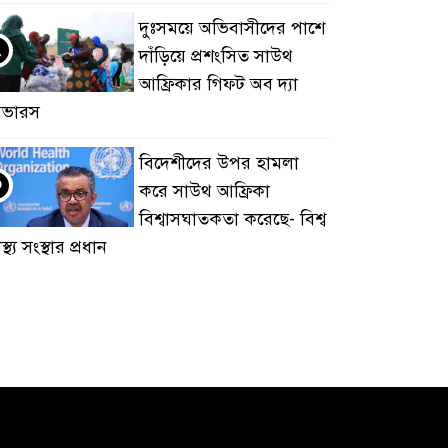
দুঃসময়ে অভিবাসীদের পাশে
২
দাঁড়িয়ে প্রশংসিত সাউথ
আফ্রিকার গিফট অব দ্যা
িভারস
বিদেশীদের উপর হামলা
৩
করে সাউথ আফ্রিকা
বিশ্বাসঘাতকতা করেছে- বিশ্ব
বাস্থ্য সংস্থার প্রধান
আপিংটনে প্রবাসী
৪
বাংলাদেশীর মৃত্যু: সিলেট
এসোসিয়েশনের শোক প্রকাশ
ফরেইনার বিরোধী
৫
আন্দোলন: শীঘ্রই জাতির