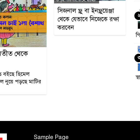
সিজনাল ফ্লু বা ইনফ্লুয়েঞ্জা
থেকে যেভাবে নিজেকে রক্ষা
করবেন
গ
অতীত থেকে
তে বইছে হিমেল
স্
ল নুয়ে পড়ছে মাটির
Sample Page