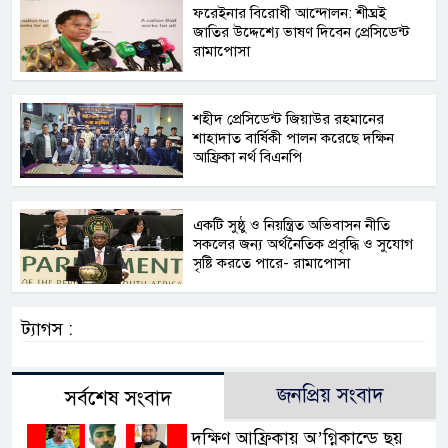
ফরেইনার বিরোধী আন্দোলন: শীঘ্রই
জাতির উদ্দেশ্যে ভাষণ দিবেন প্রেসিডেন্ট
রামাপোসা
শহীদ প্রেসিডেন্ট জিয়াউর রহমানের
শাহাদাত বার্ষিকী পালন করেছে দক্ষিন
আফ্রিকা নর্থ বিএনপি
একটি সুষ্ঠু ও নিয়ন্ত্রিত অভিবাসন নীতি
সকলের জন্য অর্থনৈতিক প্রবৃদ্ধি ও সুযোগ
সৃষ্টি করতে পারে- রামাপোসা
ট্যাগস :
জনপ্রিয় সংবাদ
সর্বশেষ সংবাদ
দক্ষিণ আফ্রিকায় অ’গ্নিকান্ডে ছয়