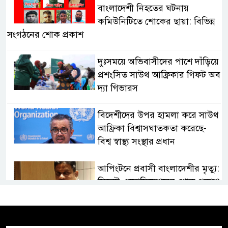
বাংলাদেশী নিহতের ঘটনায়
কমিউনিটিতে শোকের ছায়া: বিভিন্ন
সংগঠনের শোক প্রকাশ
দুঃসময়ে অভিবাসীদের পাশে দাঁড়িয়ে
প্রশংসিত সাউথ আফ্রিকার গিফট অব
দ্যা গিভারস
বিদেশীদের উপর হামলা করে সাউথ
আফ্রিকা বিশ্বাসঘাতকতা করেছে-
বিশ্ব স্বাস্থ্য সংস্থার প্রধান
আপিংটনে প্রবাসী বাংলাদেশীর মৃত্যু:
সিলেট এসোসিয়েশনের শোক প্রকাশ
ফরেইনার বিরোধী আন্দোলন: শীঘ্রই
জাতির উদ্দেশ্যে ভাষণ দিবেন