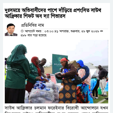
দুঃসময়ে অভিবাসীদের পাশে দাঁড়িয়ে প্রশংসিত সাউথ
আফ্রিকার গিফট অব দ্যা গিভারস
প্রতিনিধির নাম
আপডেট সময় : ০৩:০০:৪১ অপরাহ্ন, শুক্রবার, ২৬ জুন ২০২৬
২৮৮ বার পড়া হয়েছে
সাউথ আফ্রিকার চলমান ফরেইনার বিরোধী আন্দোলনে যখন