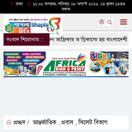
ঢাকা
১০:০০ অপরাহ্ন, শনিবার, ০৮ অগাস্ট ২০২৬, ২৪ শ্রাবণ ১৪৩৩
বঙ্গাব্দ
সংবাদ শিরোনাম ::
দক্ষিণ আফ্রিকায় অ’গ্নিকান্ডে ছয় বাংলাদেশী ন
প্রচ্ছদ /
আন্তর্জাতিক
প্রবাস
সিলেট বিভাগ
,
,