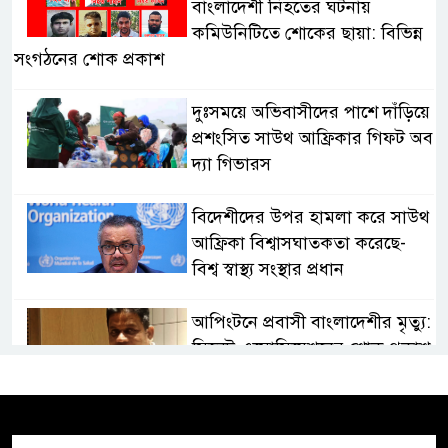
বাংলাদেশী নিহতের ঘটনায়
কমিউনিটিতে শোকের ছায়া: বিভিন্ন
সংগঠনের শোক প্রকাশ
দুঃসময়ে অভিবাসীদের পাশে দাঁড়িয়ে
প্রশংসিত সাউথ আফ্রিকার গিফট অব
দ্যা গিভারস
বিদেশীদের উপর হামলা করে সাউথ
আফ্রিকা বিশ্বাসঘাতকতা করেছে-
বিশ্ব স্বাস্থ্য সংস্থার প্রধান
আপিংটনে প্রবাসী বাংলাদেশীর মৃত্যু:
সিলেট এসোসিয়েশনের শোক প্রকাশ
ফরেইনার বিরোধী আন্দোলন: শীঘ্রই
জাতির উদ্দেশ্যে ভাষণ দিবেন