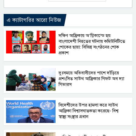
এ ক্যাটাগরির আরো নিউজ
দক্ষিণ আফ্রিকায় অ’গ্নিকান্ডে ছয়
বাংলাদেশী নিহতের ঘটনায় কমিউনিটিতে
শোকের ছায়া: বিভিন্ন সংগঠনের শোক
প্রকাশ
দুঃসময়ে অভিবাসীদের পাশে দাঁড়িয়ে
প্রশংসিত সাউথ আফ্রিকার গিফট অব দ্যা
গিভারস
বিদেশীদের উপর হামলা করে সাউথ
আফ্রিকা বিশ্বাসঘাতকতা করেছে- বিশ্ব
স্বাস্থ্য সংস্থার প্রধান