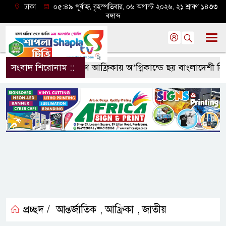
ঢাকা
০৫:৪৯ পূর্বাহ্ন, বৃহস্পতিবার, ০৬ অগাস্ট ২০২৬, ২১ শ্রাবণ ১৪৩৩
বঙ্গাব্দ
সংবাদ শিরোনাম ::
দক্ষিণ আফ্রিকায় অ’গ্নিকান্ডে ছয় বাংলাদেশী নিহ
প্রচ্ছদ /
আন্তর্জাতিক
আফ্রিকা
জাতীয়
,
,