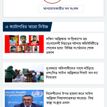
আপলোডকারীর সব সংবাদ
এ ক্যাটাগরির আরো নিউজ
দক্ষিণ আফ্রিকায় অ’গ্নিকান্ডে ছয়
বাংলাদেশী নিহতের ঘটনায় কমিউনিটিতে
শোকের ছায়া: বিভিন্ন সংগঠনের শোক
প্রকাশ
দুঃসময়ে অভিবাসীদের পাশে দাঁড়িয়ে
প্রশংসিত সাউথ আফ্রিকার গিফট অব দ্যা
গিভারস
বিদেশীদের উপর হামলা করে সাউথ
আফ্রিকা বিশ্বাসঘাতকতা করেছে- বিশ্ব
স্বাস্থ্য সংস্থার প্রধান