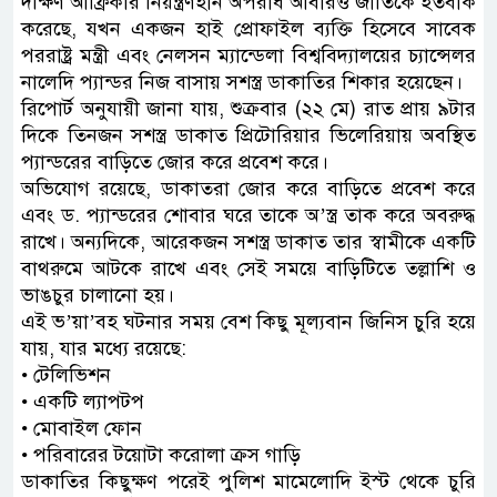
দক্ষিণ আফ্রিকার নিয়ন্ত্রণহীন অপরাধ আবারও জাতিকে হতবাক
করেছে, যখন একজন হাই প্রোফাইল ব্যক্তি হিসেবে সাবেক
পররাষ্ট্র মন্ত্রী এবং নেলসন ম্যান্ডেলা বিশ্ববিদ্যালয়ের চ্যান্সেলর
নালেদি প্যান্ডর নিজ বাসায় সশস্ত্র ডাকাতির শিকার হয়েছেন।
রিপোর্ট অনুযায়ী জানা যায়, শুক্রবার (২২ মে) রাত প্রায় ৯টার
দিকে তিনজন সশস্ত্র ডাকাত প্রিটোরিয়ার ভিলেরিয়ায় অবস্থিত
প্যান্ডরের বাড়িতে জোর করে প্রবেশ করে।
অভিযোগ রয়েছে, ডাকাতরা জোর করে বাড়িতে প্রবেশ করে
এবং ড. প্যান্ডরের শোবার ঘরে তাকে অ’স্ত্র তাক করে অবরুদ্ধ
রাখে। অন্যদিকে, আরেকজন সশস্ত্র ডাকাত তার স্বামীকে একটি
বাথরুমে আটকে রাখে এবং সেই সময়ে বাড়িটিতে তল্লাশি ও
ভাঙচুর চালানো হয়।
এই ভ’য়া’বহ ঘটনার সময় বেশ কিছু মূল্যবান জিনিস চুরি হয়ে
যায়, যার মধ্যে রয়েছে:
• টেলিভিশন
• একটি ল্যাপটপ
• মোবাইল ফোন
• পরিবারের টয়োটা করোলা ক্রস গাড়ি
ডাকাতির কিছুক্ষণ পরেই পুলিশ মামেলোদি ইস্ট থেকে চুরি